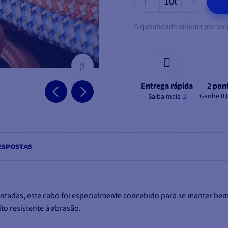
A quantidade mínima por ord
Entrega rápida
2 pont
Ganhe 0,
Saiba mais
ESPOSTAS
entadas, este cabo foi especialmente concebido para se manter be
to resistente à abrasão.