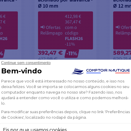
Ø 10 mm
Ø 12 m
6 €
412,98 €
7 €
367,47 €
o
📢
Ofertas
com o
📢
Ofer
go
Relâmpago
código
Relâmp
H26
FLASH26
-11%
392,47 €
589,2
%
-11%
412,98 €
620,21 
FORA DE STOCK
FORA 
 AO
ADICIONAR AO
AD
O
CARRINHO