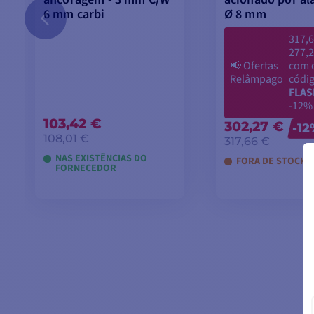
6 mm carbi
Ø 8 mm
317,6
277,2
📢
Ofertas
com 
Relâmpago
códi
FLAS
-12%
103,42 €
302,27 €
-12
108,01 €
317,66 €
NAS EXISTÊNCIAS DO
FORA DE STOCK
FORNECEDOR
ADICIONAR AO
ADICIONAR
CARRINHO
CARRINH