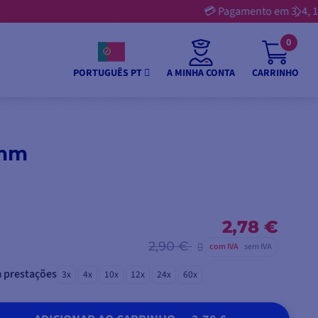
0
A MINHA CONTA
CARRINHO
PORTUGUÊS PT
 mm
2,78 €
2,90 €
com IVA
sem IVA
 prestações
3x
4x
10x
12x
24x
60x