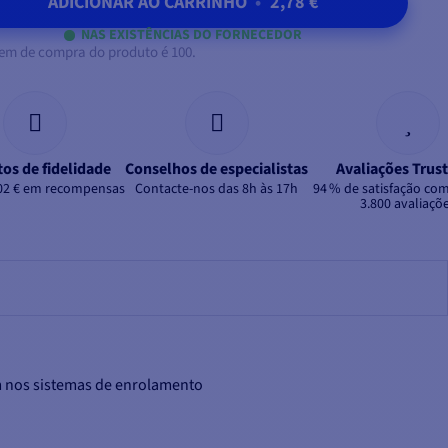
ADICIONAR AO CARRINHO
•
2,78 €
NAS EXISTÊNCIAS DO FORNECEDOR
em de compra do produto é 100.
os de fidelidade
Conselhos de especialistas
Avaliações Trust
02 € em recompensas
Contacte-nos das 8h às 17h
94 % de satisfação co
3.800 avaliaçõ
m nos sistemas de enrolamento