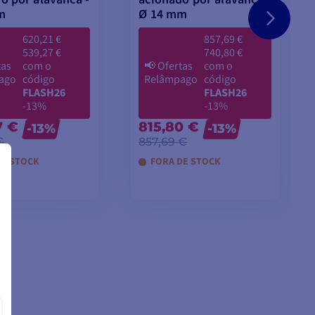
m
Ø 14 mm
620,21 €
857,69 €
539,27 €
740,80 €
tas
com o
📢
Ofertas
com o
ago
código
Relâmpago
código
FLASH26
FLASH26
-13%
-13%
7 €
815,80 €
-13%
-13%
€
857,69 €
DE STOCK
FORA DE STOCK
ICIONAR AO
ADICIONAR AO
CARRINHO
CARRINHO