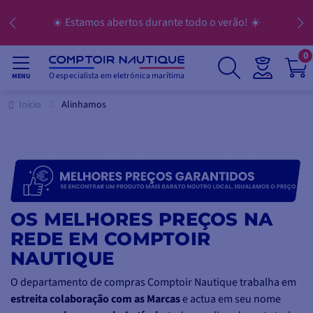
☀️ Estamos abertos durante todo o verão! ☀️
0
O especialista em eletrónica marítima
MENU
Início
Alinhamos
OS MELHORES PREÇOS NA
REDE EM COMPTOIR
NAUTIQUE
O departamento de compras Comptoir Nautique trabalha em
estreita colaboração com as Marcas
e actua em seu nome