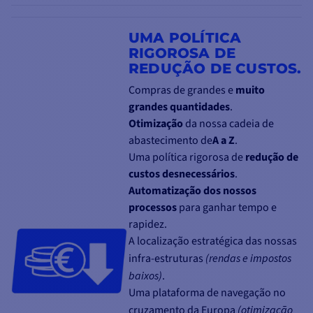
UMA POLÍTICA
RIGOROSA DE
REDUÇÃO DE CUSTOS.
Compras de grandes e
muito
grandes quantidades
.
Otimização
da nossa cadeia de
abastecimento de
A a Z
.
Uma política rigorosa de
redução de
custos desnecessários
.
Automatização dos nossos
processos
para ganhar tempo e
rapidez.
A localização estratégica das nossas
infra-estruturas
(rendas e impostos
baixos)
.
Uma plataforma de navegação no
cruzamento da Europa
(otimização