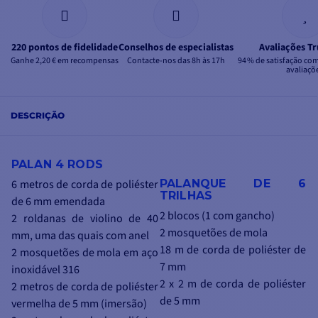
220 pontos de fidelidade
Conselhos de especialistas
Avaliações Tr
Ganhe 2,20 € em recompensas
Contacte-nos das 8h às 17h
94 % de satisfação co
avaliaçõ
DESCRIÇÃO
PALAN 4 RODS
6 metros de corda de poliéster
PALANQUE DE 6
TRILHAS
de 6 mm emendada
2 blocos (1 com gancho)
2 roldanas de violino de 40
2 mosquetões de mola
mm, uma das quais com anel
18 m de corda de poliéster de
2 mosquetões de mola em aço
7 mm
inoxidável 316
2 x 2 m de corda de poliéster
2 metros de corda de poliéster
de 5 mm
vermelha de 5 mm (imersão)