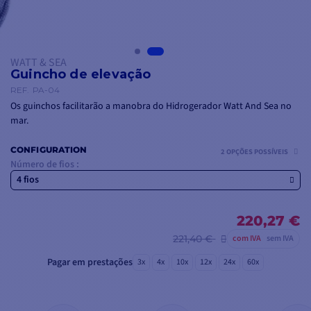
WATT & SEA
Guincho de elevação
REF.
PA-04
Os guinchos facilitarão a manobra do Hidrogerador Watt And Sea no
mar.
CONFIGURATION
2 OPÇÕES POSSÍVEIS
Número de fios :
4 fios
220,27 €
221,40 €
com IVA
sem IVA
Pagar em prestações
3x
4x
10x
12x
24x
60x