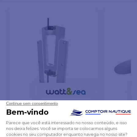
Kit de montagem no painel de popa
Hélices de três
(suporte U + V)
de
481,65 €
240,77 €
501,23 €
241,90 €