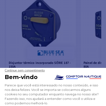
Disjuntor térmico incorporado SÉRIE 187 -
Painel de disju
150A
80A
131,10 €
114,70 €
137,26 €
120,32 €
NAS EXISTÊNCIAS DO FORNECEDOR
FORA DE STOC