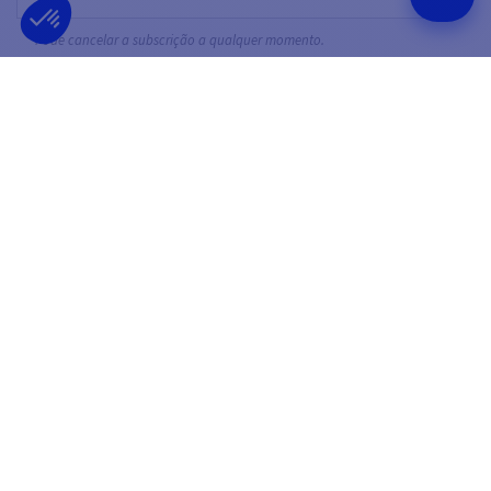
Pode cancelar a subscrição a qualquer momento.
SIGA-NOS
NAS REDES SOCIAIS
Facebook
YouTube
Instagram
EMPRESA FRANCESA
MELHOR PREÇO
FUNDADA EM 2012
GARANTIDA