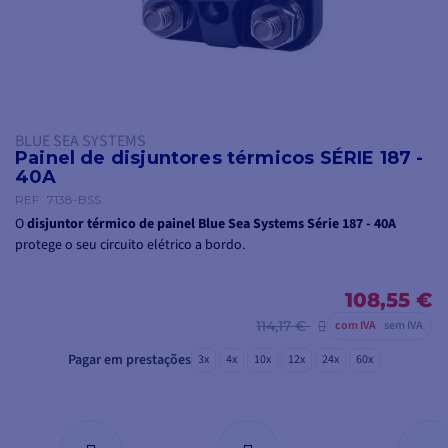
BLUE SEA SYSTEMS
Painel de disjuntores térmicos SÉRIE 187 -
40A
REF.
7138-BSS
O
disjuntor térmico de painel Blue Sea Systems Série 187 - 40A
protege o seu circuito elétrico a bordo.
108,55 €
114,17 €
com IVA
sem IVA
Pagar em prestações
3x
4x
10x
12x
24x
60x