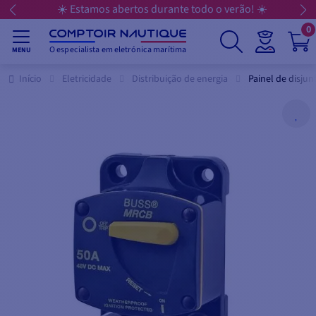
☀️ Estamos abertos durante todo o verão! ☀️
0
O especialista em eletrónica marítima
MENU
Início
Eletricidade
Distribuição de energia
Painel de disjun