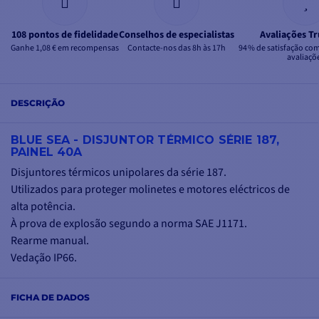
108 pontos de fidelidade
Conselhos de especialistas
Avaliações Tr
Ganhe 1,08 € em recompensas
Contacte-nos das 8h às 17h
94 % de satisfação co
avaliaçõ
DESCRIÇÃO
BLUE SEA - DISJUNTOR TÉRMICO SÉRIE 187,
PAINEL 40A
Disjuntores térmicos unipolares da série 187.
Utilizados para proteger molinetes e motores eléctricos de
alta potência.
À prova de explosão segundo a norma SAE J1171.
Rearme manual.
Vedação IP66.
FICHA DE DADOS