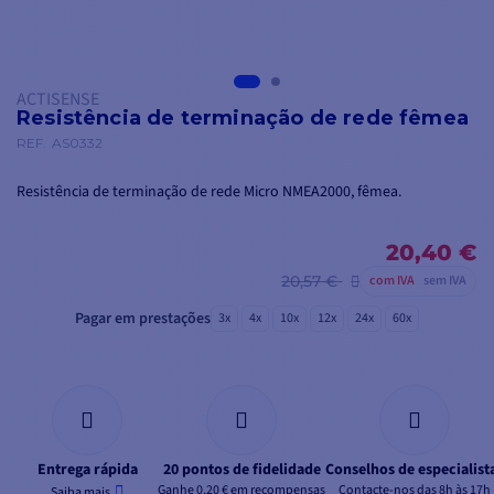
ACTISENSE
Resistência de terminação de rede fêmea
REF.
AS0332
Resistência de terminação de rede Micro NMEA2000, fêmea.
20,40 €
20,57 €
com IVA
sem IVA
Pagar em prestações
3x
4x
10x
12x
24x
60x
Entrega rápida
20 pontos de fidelidade
Conselhos de especialist
Ganhe 0,20 € em recompensas
Contacte-nos das 8h às 17h
Saiba mais