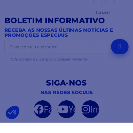
Laure
BOLETIM INFORMATIVO
RECEBA AS NOSSAS ÚLTIMAS NOTÍCIAS E
PROMOÇÕES ESPECIAIS
OK
Pode cancelar a subscrição a qualquer momento.
SIGA-NOS
NAS REDES SOCIAIS
Facebook
YouTube
Instagram