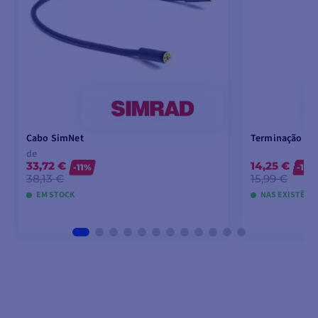
Cabo SimNet
Terminação da
de
33,72 €
14,25 €
-11%
-10%
38,13 €
15,99 €
EM STOCK
NAS EXISTÊNC
VER MODELOS
ADICIO