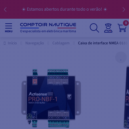
☀️ Estamos abertos durante todo o verão! ☀️
0
O especialista em eletrónica marítima
MENU
Início
Navegação
Cablagem
Caixa de interface NMEA 0183