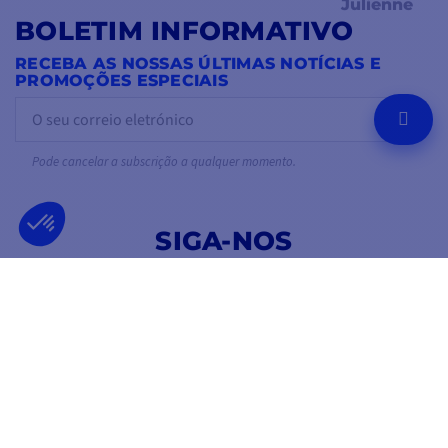
Julienne
BOLETIM INFORMATIVO
RECEBA AS NOSSAS ÚLTIMAS NOTÍCIAS E
PROMOÇÕES ESPECIAIS
OK
Pode cancelar a subscrição a qualquer momento.
SIGA-NOS
NAS REDES SOCIAIS
Facebook
YouTube
Instagram