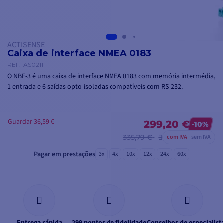
ACTISENSE
Caixa de interface NMEA 0183
REF.
AS0211
O NBF-3 é uma caixa de interface NMEA 0183 com memória intermédia,
1 entrada e 6 saídas opto-isoladas compatíveis com RS-232.
Guardar 36,59 €
299,20 €
-10%
335,79 €
com IVA
sem IVA
Pagar em prestações
3x
4x
10x
12x
24x
60x
Entrega rápida
299 pontos de fidelidade
Conselhos de especialist