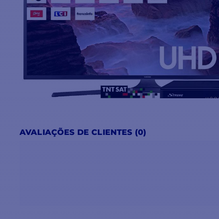
AVALIAÇÕES DE CLIENTES (0)
UMA ANTENA ULTRA-RÁPIDA
O algoritmo de busca de satélites da KVH capta um sin
de segundos, quatro ou cinco vezes mais rápido do que 
antena.
Concebido para suportar a grande variedade de fornec