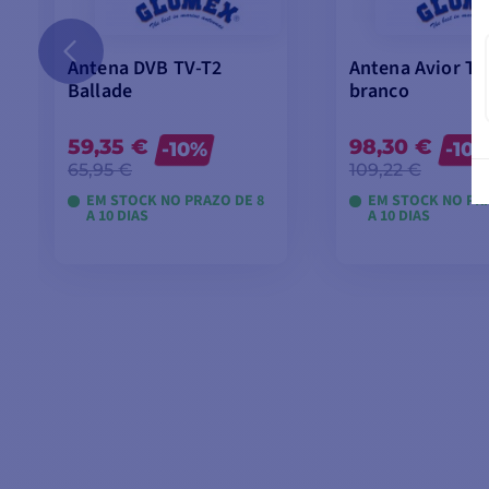
Antena DVB TV-T2
Antena Avior T
Ballade
branco
59,35 €
98,30 €
-10%
-10
65,95 €
109,22 €
EM STOCK NO PRAZO DE 8
EM STOCK NO PRA
A 10 DIAS
A 10 DIAS
VÁRIOS RECEPTORES DISPONÍVEIS
Para um único recetor TDT SAT (ou outro), a ligaç
diretamente ao TV-HUB.
VER MODELOS
VER MODE
Modelo TV3 1 Saída simples = Ligação a um único televisor
Modelo TV3 2 Saída dupla = Ligação a um máximo de dois t
CARACTERÍSTICAS PRINCIPAIS :