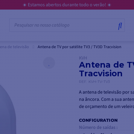
☀️ Estamos abertos durante todo o verão! ☀️
ena de televisão
Antena de TV por satélite TV3 / TV3D Tracvision
KVH
Antena de TV
Tracvision
REF.
KVH-TV-TV3
A antena de televisão por s
na âncora. Com a sua anten
de orçamento de um veleir
CONFIGURATION
Número de saídas :