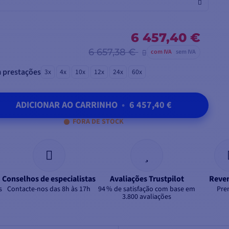
6 457,40 €
6 657,38 €
com IVA
sem IVA
 prestações
3x
4x
10x
12x
24x
60x
ADICIONAR AO CARRINHO
•
6 457,40 €
FORA DE STOCK
Conselhos de especialistas
Avaliações Trustpilot
Reve
s
Contacte-nos das 8h às 17h
94 % de satisfação com base em
Pre
3.800 avaliações