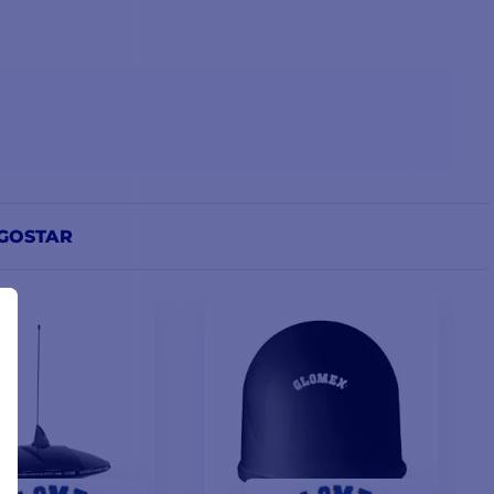
GOSTAR
e de controlo KVH facilita
 software ergonómico foi
o seu smartphone, tablet,
.
 da antena e diagnóstico