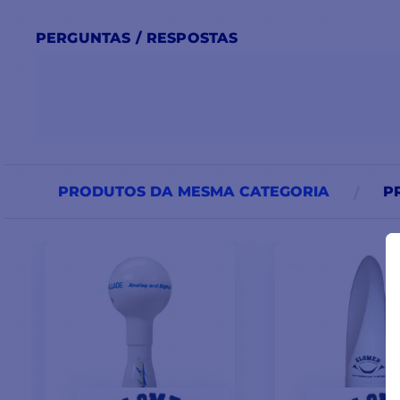
este modelo suporta Direct U.S., DISH Network, Bell TV, S
PERGUNTAS / RESPOSTAS
Italia, Sky U.K. e outros serviços de TV por satélite e ban
mundo (circular e linear).
PRODUTOS DA MESMA CATEGORIA
P