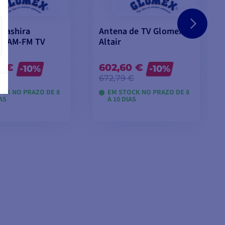
dade ainda maior.
 entre satélites para que
oritos, mesmo quando não
 Nashira
Antena de TV Glomex
B AM-FM TV
Altair
0 €
602,60 €
-10%
-10%
€
672,79 €
OCK NO PRAZO DE 8
EM STOCK NO PRAZO DE 8
IAS
A 10 DIAS
R MODELOS
VER MODELOS