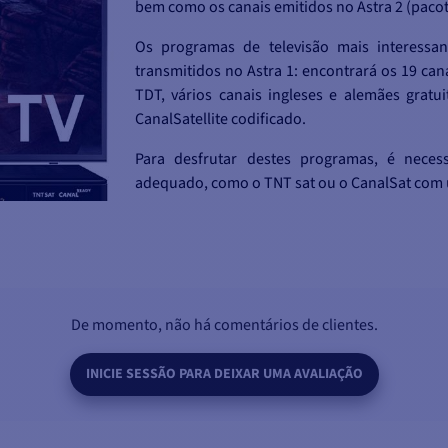
bem como os canais emitidos no Astra 2 (pacote
Os programas de televisão mais interessa
transmitidos no Astra 1: encontrará os 19 can
TDT, vários canais ingleses e alemães grat
CanalSatellite codificado.
Para desfrutar destes programas, é neces
adequado, como o TNT sat ou o CanalSat com 
De momento, não há comentários de clientes.
al num punhado
INICIE SESSÃO PARA DEIXAR UMA AVALIAÇÃO
qualquer outra
edores de TV,