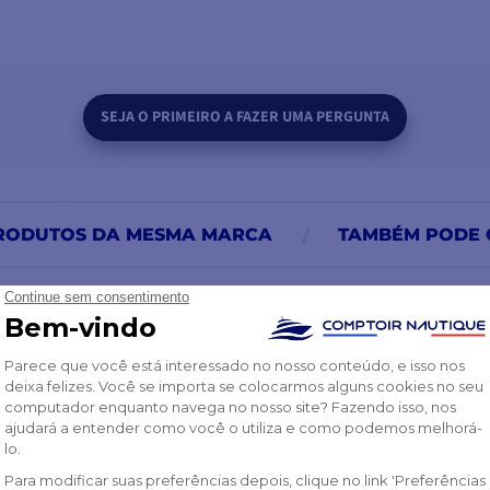
ky Mexico, SKy
da KU em todo o
SEJA O PRIMEIRO A FAZER UMA PERGUNTA
FÁCIL DE UTILIZAR
RODUTOS DA MESMA MARCA
TAMBÉM PODE 
Controlo total, na ponta dos dedos... A unidad
todas as funções de controlo do sistema. O
desenvolvido para uma visualização óptima n
Smart TV ou computador.
Extensa biblioteca de satélites.
Criação simplificada de uma rede local a bordo
Assistente de instalação e configuração.
Resolução rápida de problemas com o estado
avançado do sistema.