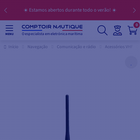
☀️ Estamos abertos durante todo o verão! ☀️
0
O especialista em eletrónica marítima
MENU
Início
Navegação
Comunicação e rádio
Acessórios VHF