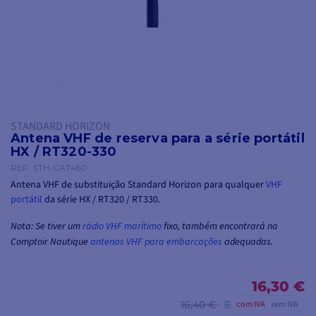
STANDARD HORIZON
Antena VHF de reserva para a série portátil
HX / RT320-330
REF.
STH-CAT460
Antena VHF de substituição Standard Horizon para qualquer
VHF
portátil
da série HX / RT320 / RT330.
Nota: Se tiver um
rádio VHF marítimo
fixo, também encontrará na
Comptoir Nautique
antenas VHF para embarcações
adequadas.
16,30 €
16,40 €
com IVA
sem IVA