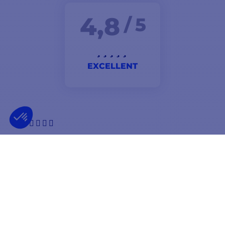
4,8
/ 5
EXCELLENT
Entrega rápida O produto está em conformidade Muito
satisfeito Estou a aguardar as vendas para fazer novas
compras
Marc
BOLETIM INFORMATIVO