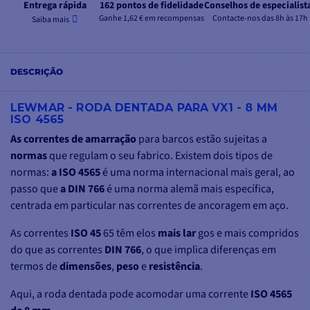
Entrega rápida
162 pontos de fidelidade
Conselhos de especialist
Ganhe 1,62 € em recompensas
Contacte-nos das 8h às 17h
Saiba mais
DESCRIÇÃO
LEWMAR - RODA DENTADA PARA VX1 - 8 MM
ISO 4565
As correntes de amarração
para barcos estão sujeitas a
normas
que regulam o seu fabrico. Existem dois tipos de
normas:
a ISO 4565
é uma norma internacional mais geral, ao
passo que
a DIN 766
é uma norma alemã mais específica,
centrada em particular nas correntes de ancoragem em aço.
As correntes
ISO 45
65 têm elos
mais lar
gos e mais compridos
do que as correntes
DIN 766
, o que implica diferenças em
termos de
dimensões
,
peso
e
resistência
.
Aqui, a roda dentada pode acomodar uma corrente
ISO 4565