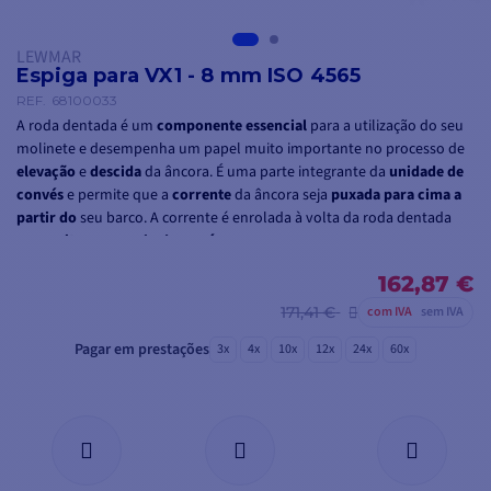
LEWMAR
Espiga para VX1 - 8 mm ISO 4565
REF.
68100033
A roda dentada é um
componente essencial
para a utilização do seu
molinete e desempenha um papel muito importante no processo de
elevação
e
descida
da âncora. É uma parte integrante da
unidade de
convés
e permite que a
corrente
da âncora seja
puxada para cima a
partir do
seu barco. A corrente é enrolada à volta da roda dentada
para
evitar
emaranhados
e
nós
.
A bobina é compatível com o molinete VX1
300
ou
500W
162,87 €
e pode
acomodar corrente
de 8 mm
de diâmetro ou corda de
12 a 16 mm
de
171,41 €
com IVA
sem IVA
diâmetro.
Pagar em prestações
3x
4x
10x
12x
24x
60x
Também pode ser utilizada na sua unidade de convés
VX1
para
completar a sua unidade de convés.