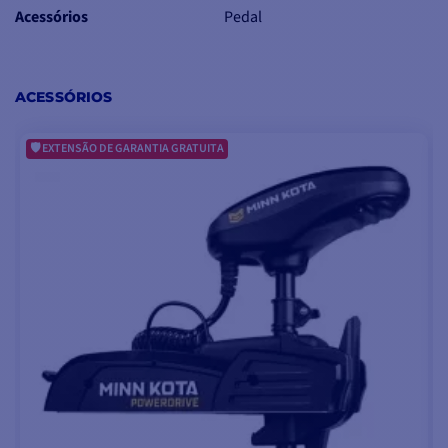
barco para a direita ou
Acessórios
Pedal
para a esquerda
Botão de modo
constante / curso a
ACESSÓRIOS
curso
: o modo
constante
significa que a função
EXTENSÃO DE GARANTIA GRATUITA
permanece activada até
que o botão seja
novamente premido
para a desligar. O modo
Coup par Coup
significa
que a função só é
activada enquanto o
botão for mantido
premido.