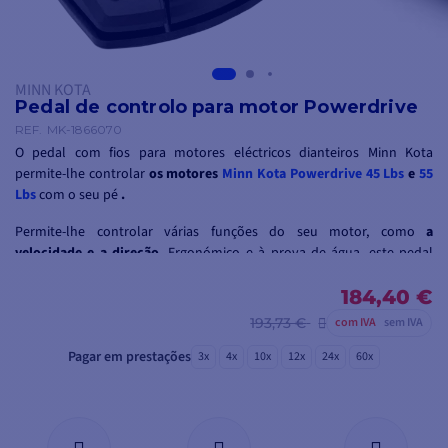
MINN KOTA
Pedal de controlo para motor Powerdrive
REF.
MK-1866070
O pedal com fios para motores eléctricos dianteiros Minn Kota
permite-lhe controlar
os motores
Minn Kota Powerdrive 45 Lbs
e
55
Lbs
com o seu pé
.
Permite-lhe controlar várias funções do seu motor, como
a
velocidade e a direção.
Ergonómico e à prova de água, este pedal
tem um
cabo Plug & Play à prova de água de 6 m.
184,40 €
193,73 €
com IVA
sem IVA
Pagar em prestações
3x
4x
10x
12x
24x
60x