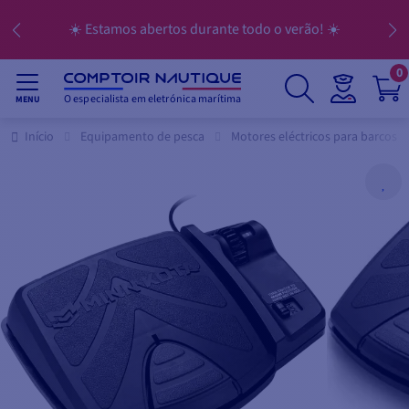
☀️ Estamos abertos durante todo o verão! ☀️
0
O especialista em eletrónica marítima
MENU
Início
Equipamento de pesca
Motores eléctricos para barcos