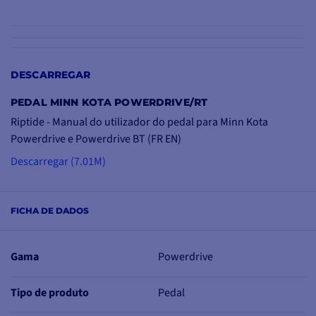
GESTÃO DAS
DESCARREGAR
FUNÇÕES MINN
KOTA
PEDAL MINN KOTA POWERDRIVE/RT
Amplo e ergonómico
,
Riptide - Manual do utilizador do pedal para Minn Kota
com
funcionamento de
Powerdrive e Powerdrive BT (FR EN)
calcanhar/dedo do pé
,
Descarregar (7.01M)
este pedal Minn Kota
com fios permite
aceder
às principais funções
:
FICHA DE DADOS
Botão de controlo da
velocidade
: aumenta ou
Gama
Powerdrive
reduz a velocidade do
motor
Tipo de produto
Pedal
Botões de direção
:
orienta o motor e o