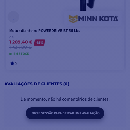
CONTEÚDO DA CAIXA :
CARACTERÍSTICAS
PRINCIPAIS :
1 - Pedal de controlo para
Cabo de 6 m
Powerdrive
Pedal à prova de água
1 - Documentação em PDF
Motor dianteiro POWERDRIVE BT 55 Lbs
Modo pulsação
de
Pedal ergonómico
1 209,40 €
-15%
1 434,90 €
Ligação Plug & Play
EM STOCK
5
VER MODELOS
AVALIAÇÕES DE CLIENTES (0)
De momento, não há comentários de clientes.
INICIE SESSÃO PARA DEIXAR UMA AVALIAÇÃO