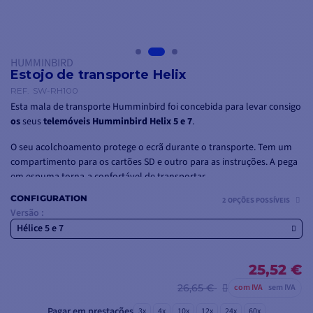
HUMMINBIRD
Estojo de transporte Helix
REF.
SW-RH100
Esta mala de transporte Humminbird foi concebida para levar consigo
os
seus
telemóveis Humminbird Helix 5 e 7
.
O seu acolchoamento protege o ecrã durante o transporte. Tem um
compartimento para os cartões SD e outro para as instruções. A pega
em espuma torna-a confortável de transportar.
CONFIGURATION
2 OPÇÕES POSSÍVEIS
Versão :
Hélice 5 e 7
25,52 €
26,65 €
com IVA
sem IVA
Pagar em prestações
3x
4x
10x
12x
24x
60x