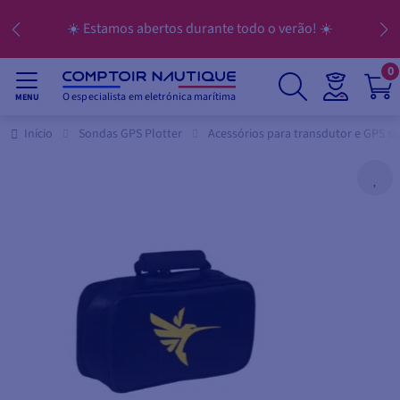
☀️ Estamos abertos durante todo o verão! ☀️
0
O especialista em eletrónica marítima
MENU
Início
Sondas GPS Plotter
Acessórios para transdutor e GPS s