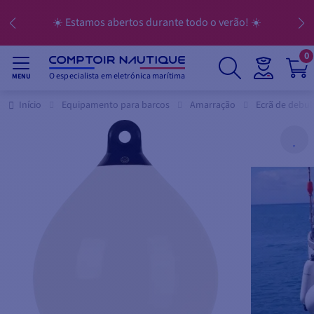
☀️ Estamos abertos durante todo o verão! ☀️
0
O especialista em eletrónica marítima
MENU
Início
Equipamento para barcos
Amarração
Ecrã de debu