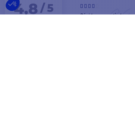
4,8
/ 5
Rápido e compatível
EXCELLENT
Théodore
BOLETIM INFORMATIVO
RECEBA AS NOSSAS ÚLTIMAS NOTÍCIAS E
PROMOÇÕES ESPECIAIS
OK
Pode cancelar a subscrição a qualquer momento.
SIGA-NOS
NAS REDES SOCIAIS