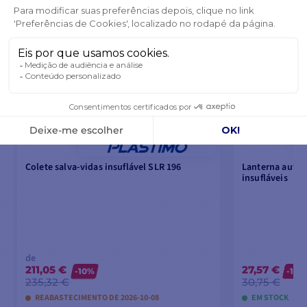
Colete salva-vidas insuflável SLR 196
Lanterna autom
insufláveis
de
211,05 €
27,57 €
-10%
-10%
235,32 €
30,75 €
REABASTECIMENTO DE 2026-10-08
EM STOCK