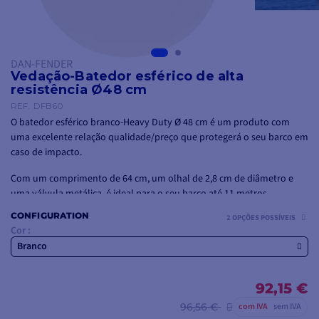
DAN-FENDER
Vedação-Batedor esférico de alta
resistência Ø48 cm
REF.
DFB60
O batedor esférico branco-Heavy Duty Ø 48 cm é um produto com
uma excelente relação qualidade/preço que protegerá o seu barco em
caso de impacto.
Com um comprimento de 64 cm, um olhal de 2,8 cm de diâmetro e
uma válvula metálica, é ideal para o seu barco até 11 metros.
CONFIGURATION
2 OPÇÕES POSSÍVEIS
Cor :
Branco
92,15 €
96,56 €
com IVA
sem IVA