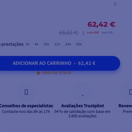
 / Largura: 35 cm / Peso: 1,2 kg)
m / Largura: 35 cm / Peso: 1,55 kg)
62,42 €
65,62 €
com IVA
sem IVA
 prestações
3x
4x
10x
12x
24x
60x
ADICIONAR AO CARRINHO
•
62,42 €
FORA DE STOCK
Conselhos de especialistas
Avaliações Trustpilot
Reven
Contacte-nos das 8h às 17h
94 % de satisfação com base em
Prem
3.800 avaliações