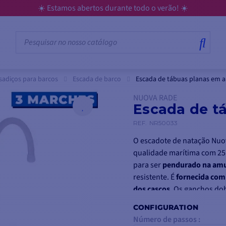
☀️ Estamos abertos durante todo o verão! ☀️
sadiços para barcos
Escada de barco
Escada de tábuas planas em 
NUOVA RADE
Escada de t
REF.
NR50033
O escadote de natação Nuo
qualidade marítima com 25
para ser
pendurado na am
resistente. É
fornecida com 
dos cascos
. Os ganchos dob
Facilita o embarque e o d
CONFIGURATION
Número de passos :
O escadote de natação em 