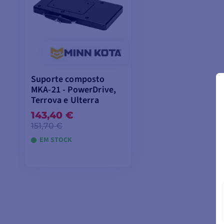
Suporte composto
MKA-21 - PowerDrive,
Terrova e Ulterra
143,40 €
151,70 €
EM STOCK
ADICIONAR AO
CARRINHO