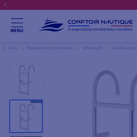
O especialista em eletrónica marítima
MENU
Início
Equipamento para barcos
Amarração
Escadas e pas