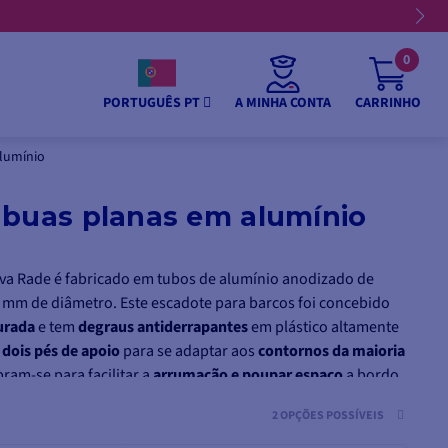
0
A MINHA CONTA
CARRINHO
PORTUGUÊS PT
alumínio
ábuas planas em alumínio
va Rade é fabricado em tubos de alumínio anodizado de
 mm de diâmetro. Este escadote para barcos foi concebido
urada
e tem
degraus antiderrapantes
em plástico altamente
dois pés de apoio
para se adaptar aos
contornos da maioria
ram-se para facilitar a
arrumação e poupar espaço
a bordo.
esembarque
, quer esteja num pontão ou na água.
2 OPÇÕES POSSÍVEIS
alumínio Nuova Rade está disponível em dois modelos: