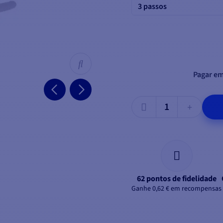
3 passos
3 degraus
(Altura: 83 cm
4 de
graus (Altura: 110 c
Pagar em
62 pontos de fidelidade
Ganhe 0,62 € em recompensas