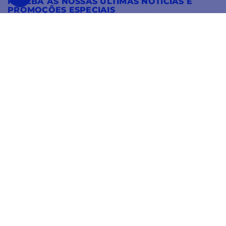
RECEBA AS NOSSAS ÚLTIMAS NOTÍCIAS E
PROMOÇÕES ESPECIAIS
OK
Pode cancelar a subscrição a qualquer momento.
SIGA-NOS
NAS REDES SOCIAIS
Facebook
YouTube
Instagram