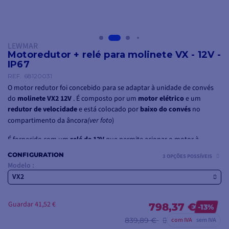
LEWMAR
Motoredutor + relé para molinete VX - 12V -
IP67
REF.
68120031
O motor redutor foi concebido para se adaptar à unidade de convés
do
molinete VX2 12V
. É composto por um
motor elétrico
e um
redutor de velocidade
e está colocado por
baixo do convés
no
compartimento da âncora
(ver foto
)
É fornecido com um
relé de 12V
que permite acionar o motor à
distância e acionar o molinete.
CONFIGURATION
3 OPÇÕES POSSÍVEIS
Modelo :
Se procura um molinete completo com unidade de convés, carretel,
VX2
motor redutor e relé, opte pelo
molinete vertical VX2 12V 700W
Guardar 41,52 €
798,37 €
-13%
839,89 €
com IVA
sem IVA