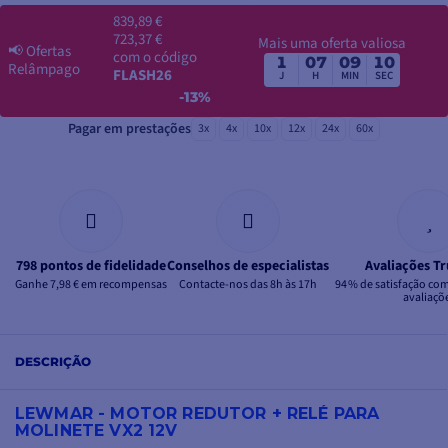
839,89 €
723,37 €
Mais uma oferta valiosa
📢
Ofertas
com o código
1
07
09
09
Relâmpago
FLASH26
J
H
MIN
SEC
-13%
Pagar em prestações
3x
4x
10x
12x
24x
60x
798 pontos de fidelidade
Conselhos de especialistas
Avaliações Tr
Ganhe 7,98 € em recompensas
Contacte-nos das 8h às 17h
94 % de satisfação co
avaliaçõ
DESCRIÇÃO
LEWMAR - MOTOR REDUTOR + RELÉ PARA
MOLINETE VX2 12V