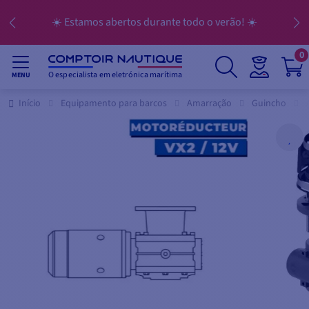
☀️ Estamos abertos durante todo o verão! ☀️
0
O especialista em eletrónica marítima
MENU
Início
Equipamento para barcos
Amarração
Guincho