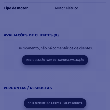
especial resistente à
abrasão
.
Tipo de motor
Motor elétrico
O motorredutor está disponível em três versões diferentes:
68120031:
motoredutor + relé para molinete VX2 12V
68120034:
motoredutor + relé para molinete VX2+ 12V
AVALIAÇÕES DE CLIENTES (0)
68120035:
motoredutor + relé para molinete VX3 12V
CONTEÚDO DA CAIXA :
De momento, não há comentários de clientes.
1 - Motor redutor IP67 12V para a unidade de convés VX2
1 - Relé de 12V
INICIE SESSÃO PARA DEIXAR UMA AVALIAÇÃO
PERGUNTAS / RESPOSTAS
SEJA O PRIMEIRO A FAZER UMA PERGUNTA